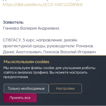
https://disk.yandex.ru/d/1Z-4NiCLOZiWWA
Заявитель:
Ганеева Валерия Андреевна
СПбГАСУ, 5 курс, направление: дизайн
архитектурной среды, руководители: Романов
Денис Анатольевич, Гомозов Василий Игоревич
Мы используем cookies
Авторы проекта:
Мы используем файлы cookie для улучшения работы
Белоусова Екатерина Алексеевна, Ганеева
сайта и анализа трафика. Вы можете настроить
Валерия Андреевна, Кузнецова Ирина
предпочтения.
Визуализация:
Только необходимые
Настройки
Белоусова Екатерина Алексеевна, Ганеева
Принять все
Валерия Андреевна, Кузнецова Ирина