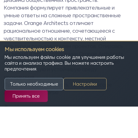
Компания формулирует привлекательные и
умные ответы на сложные пространственные
задачи.
Orange Architects
отличает
рациональное отношение, сочетающееся с
чувствительностью к контексту, местной
культуре и пользователям проектов. Опираясь
Мы используем cookies
на знания и опыт, сотрудники
Orange Architects
Мы используем файлы cookie для улучшения работы
превращают идеи и пожелания заказчиков во
сайта и анализа трафика. Вы можете настроить
вдохновляющую и устойчивую среду
предпочтения.
проживания.
Только необходимые
Настройки
Проект
Orange Architects, Felixx Landscape
Architects & Plannersю
Принять все
Другие участники проекта:
Ландшафтный дизайн с концепцией "четыре
сада", включающий благоустройство
территории здания и территории школы,