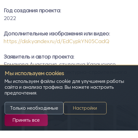
Год создания проекта:
2022
Дополнительные изображения или видео:
https://disk.yandex.ru/d/EdCypkYN05CadQ
Заявитель и автор проекта:
Ермакова Анастасия, студентка Казанского
государственного архитектурно-строительного
Мы используем cookies
университета.
Мы используем файлы cookie для улучшения работы
сайта и анализа трафика. Вы можете настроить
предпочтения.
Только необходимые
Настройки
Принять все