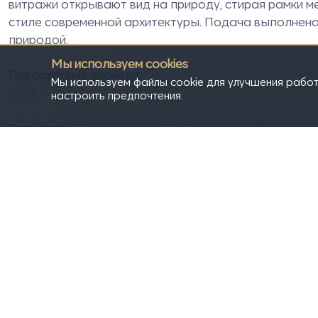
витражи открывают вид на природу, стирая рамки м
стиле современной архитектуры. Подача выполнена 
природой.
Мы используем cookies
Год создания проекта:
Мы используем файлы cookie для улучшения работ
2025
настроить предпочтения.
Заявитель:
Назырова Алина Алексеевна
СПбГАСУ (Санкт-Петербургский государственный арх
курс. Преподаватели Крупник Леонид Львович, Хра
Автор проекта:
Назырова Алина Алексеевна
Статус проекта:
Архитектурная концепция