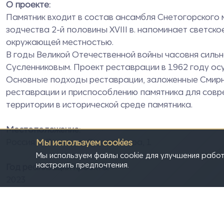
О проекте:
Памятник входит в состав ансамбля Снетогорского 
зодчества 2-й половины ХVIII в. напоминает светс
окружающей местностью.
В годы Великой Отечественной войны часовня силь
Сусленниковым. Проект реставрации в 1962 году о
Основные подходы реставрации, заложенные Смирно
реставрации и приспособлению памятника для совр
территории в исторической среде памятника.
Местоположение:
Россия, г. Псков, ул. Снятная гора, 1
Мы используем cookies
Мы используем файлы cookie для улучшения работ
настроить предпочтения.
Год
реализации проекта:
2023
Дополнительные изображения или видео:
https://gtrkpskov.ru/news-feed/vesti-pskov/39612-kak