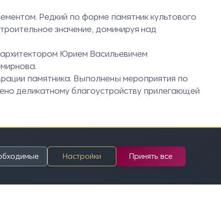
лементом. Редкий по форме памятник культового
строительное значение, доминируя над
а архитектором Юрием Васильевичем
Смирнова.
врации памятника. Выполнены мероприятия по
лено деликатному благоустройству прилегающей
еобходимые
Настройки
Принять все
ty-sejchas-idut-v-snetogorskom-monastyre.html