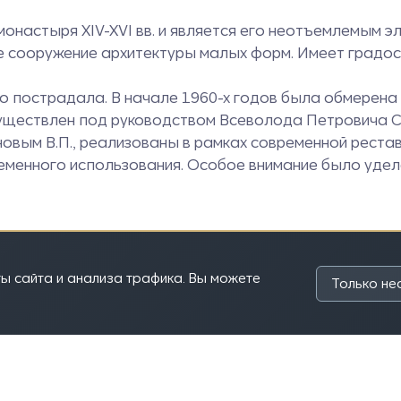
монастыря XIV-XVI вв. и является его неотъемлемым э
кое сооружение архитектуры малых форм. Имеет градо
но пострадала. В начале 1960-х годов была обмерен
существлен под руководством Всеволода Петровича 
вым В.П., реализованы в рамках современной реста
еменного использования. Особое внимание было уде
ы сайта и анализа трафика. Вы можете
Только н
-izmenilas-chasovnya-chetyrekh-svyatitelej-i-kakie-rabo