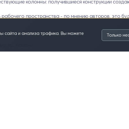
ствующие колонны: получившиеся конструкции созда
 рабочего пространства - по мнению авторов, это бу
ы сайта и анализа трафика. Вы можете
Только н
и и пр. Каземи
EaxHx7DQUeavgswPY7lgHa?dl=0