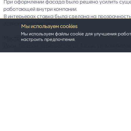
При оформлении фасада было решено усилить суще
работающей внутри компании.
В интерьерах ставка была сделана на прозрачность
единства коллектива.
Мы используем cookies
Мы используем файлы cookie для улучшения работ
Местоположение:
настроить предпочтения.
Иран, Тегеран, перекресток ул. Азади, ул. Хабиболах
Год реализации проекта:
2019
Больше изображений проекта
https://www.dropbox.com/sh/bbttu1zjn3z5ygy/AAC
Заявитель и авторы проекта:
Dezhpol Studio,
Саман Раджул
.