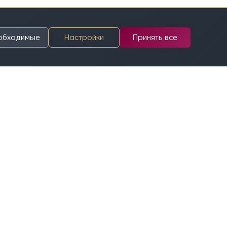
еобходимые
Настройки
Принять все
 из которых доведена до финишной ленточки.