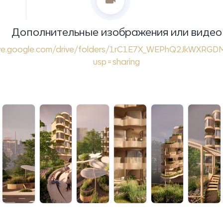
Дополнительные изображения или видео
rive.google.com/drive/folders/1rC1E7X_WEPhQ2JkWXRGDM
usp=sharing