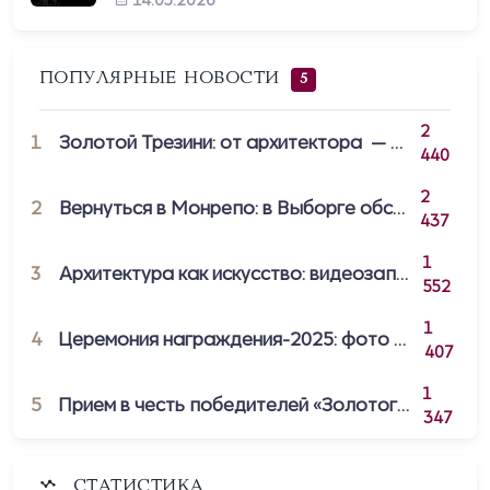
ПОПУЛЯРНЫЕ НОВОСТИ
5
2
1
Золотой Трезини: от архитектора — к пре...
440
2
2
Вернуться в Монрепо: в Выборге обсудили...
437
1
3
Архитектура как искусство: видеозапись ц...
552
1
4
Церемония награждения-2025: фото Михаила...
407
1
5
Прием в честь победителей «Золотого Трез...
347
СТАТИСТИКА