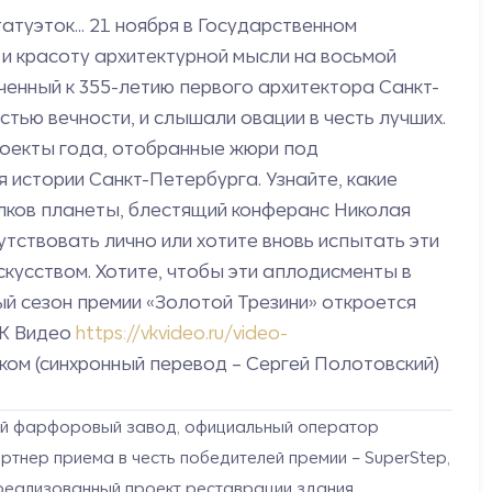
туэток... 21 ноября в Государственном
и красоту архитектурной мысли на восьмой
енный к 355-летию первого архитектора Санкт-
тью вечности, и слышали овации в честь лучших.
проекты года, отобранные жюри под
истории Санкт-Петербурга. Узнайте, какие
олков планеты, блестящий конферанс Николая
утствовать лично или хотите вновь испытать эти
скусством. Хотите, чтобы эти аплодисменты в
й сезон премии «Золотой Трезини» откроется
 ВК Видео
https://vkvideo.ru/video-
ком (синхронный перевод – Сергей Полотовский)
кий фарфоровый завод, официальный оператор
артнер приема в честь победителей премии – SuperStep,
реализованный проект реставрации здания