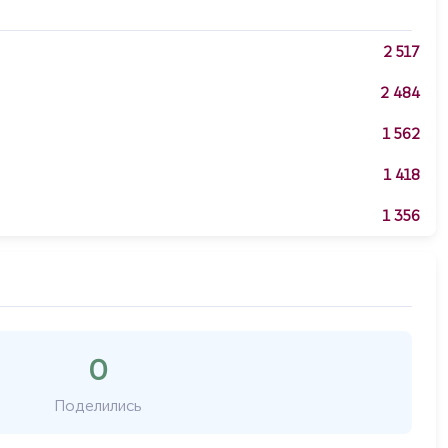
2 517
2 484
1 562
1 418
1 356
0
Поделились