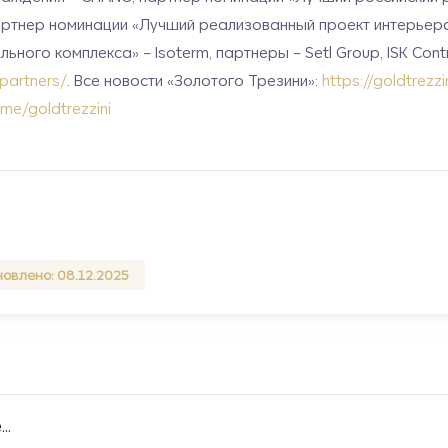
артнер номинации «Лучший реализованный проект интерьера 
го комплекса» – Isoterm, партнеры – Setl Group, ISK Contrac
5partners/
.
Все новости «Золотого Трезини»:
https://goldtrezzi
t.me/goldtrezzini
овлено: 08.12.2025
..