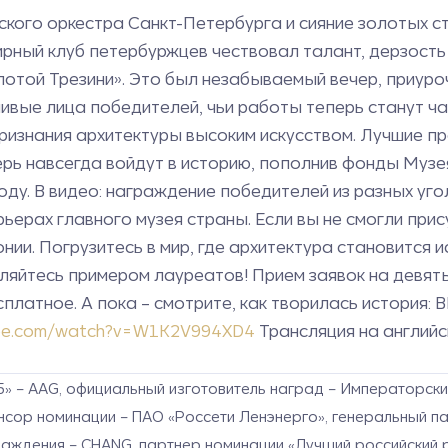
ого оркестра Санкт-Петербурга и сияние золотых ста
ный клуб петербуржцев чествовал талант, дерзость 
той Трезини». Это был незабываемый вечер, приуроч
вые лица победителей, чьи работы теперь станут час
 признания архитектуры высоким искусством. Лучшие 
ь навсегда войдут в историю, пополнив фонды Музея 
ду. В видео: награждение победителей из разных уг
ьерах главного музея страны. Если вы не смогли прис
ии. Погрузитесь в мир, где архитектура становится и
яйтесь примером лауреатов! Прием заявок на девяты
есплатное. А пока – смотрите, как творилась история:
ube.com/watch?v=W1K2V994XD4
Трансляция на английс
25» – AAG, официальный изготовитель наград – Императорс
спонсор номинации – ПАО «Россети Ленэнерго», генеральный п
аждения – CHANG, партнер номинации «Лучший российский 