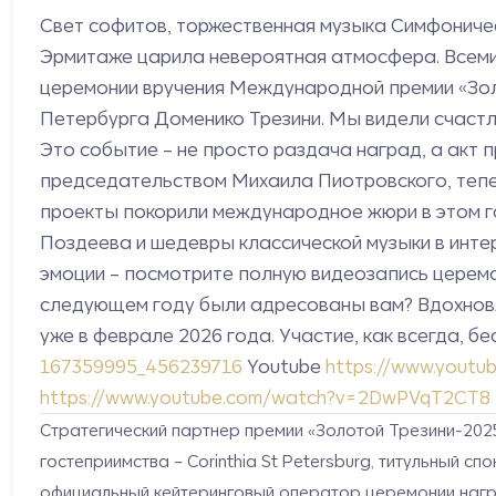
Свет софитов, торжественная музыка Симфоническ
Эрмитаже царила невероятная атмосфера. Всемир
церемонии вручения Международной премии «Золо
Петербурга Доменико Трезини. Мы видели счастли
Это событие – не просто раздача наград, а акт
председательством Михаила Пиотровского, тепер
проекты покорили международное жюри в этом го
Поздеева и шедевры классической музыки в интер
эмоции – посмотрите полную видеозапись церемон
следующем году были адресованы вам? Вдохновл
уже в феврале 2026 года. Участие, как всегда, б
167359995_456239716
Youtube
https://www.yout
https://www.youtube.com/watch?v=2DwPVqT2CT8
Стратегический партнер премии «Золотой Трезини-20
гостеприимства – Corinthia St Petersburg, титульный 
официальный кейтеринговый оператор церемонии нагр