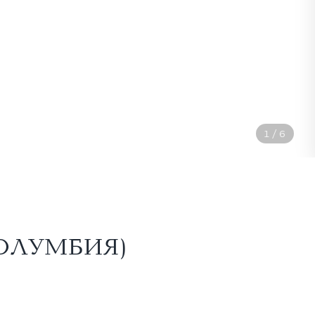
2
/
6
ИЯ)