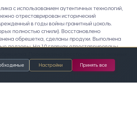
лика с использованием аутентичных технологий,
ережно отреставрирован исторический
врежденный в годы войны гранитный цоколь.
орых полностью сгнили). Восстановлено
менена обрешетка, сделаны продухи. Выполнена
ные подзоры. На 10 главках отреставрированы
обрешетка. Произведено восстановление оконных
еобходимые
Настройки
Принять все