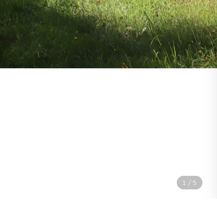
2
/
5