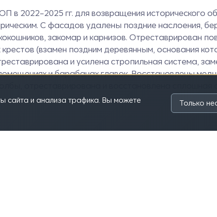
 в 2022–2025 гг. для возвращения исторического об
орическим. С фасадов удалены поздние наслоения, б
кокошников, закомар и карнизов. Отреставрирован по
крестов (взамен поздним деревянным, основания кот
отреставрирована и усилена стропильная система, за
 помещениях и барабанах главок. Восстановлены мед
толбы, отреставрирована и восстановлена сплошная 
ы сайта и анализа трафика. Вы можете
Только н
е шоссе, 547, литера А