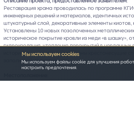
Описание проекта, предоставленное заявителем:
Реставрация храма проводилась по программе КГИОП
инженерных решений и материалов, идентичных ист
штукатурный слой, декоративные элементы киотов, 
Установлены 10 новых позолоченных металлических 
историческое покрытие кровли из меди «в шашку», 
гидроизоляция, утепление перекрытий в чердачных
исторические журавцы, заменены крестонесущие с
Мы используем cookies
заполнений из лиственницы.
Мы используем файлы cookie для улучшения работ
настроить предпочтения.
Местоположение:
Россия, Санкт-Петербург, г. Зеленогорск, Приморско
Год реализации проекта:
2025
Дополнительные изображения или видео:
Фото
https://disk.yandex.ru/d/Lje0aDlrwqgKFA